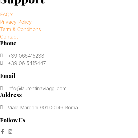
FAQ's
Privacy Policy
Term & Conditions
Contact
Phone
+39 065415238
+39 06 5415447
Email
info@laurentinaviaggi.com
Address
Viale Marconi 901 00146 Roma
Follow Us